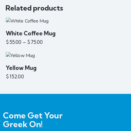
Related products
White Coffee Mug
$
55.00
–
$
75.00
Yellow Mug
$
152.00
Come Get Your
Greek On!